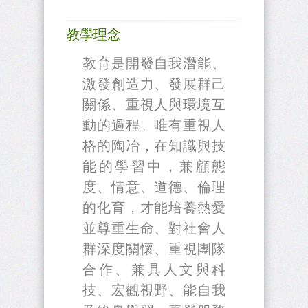
教學理念
教育是開發自我潛能、
激發創造力、發展群己
關係、重視人與環境互
動的過程。唯有重視人
格的陶冶，在知識與技
能的學習中，兼顧態
度、情意、道德、倫理
的化育，才能培養熱愛
並尊重生命、對社會人
群深度關懷、重視團隊
合作、兼具人文與科
技、宏觀視野、能自我