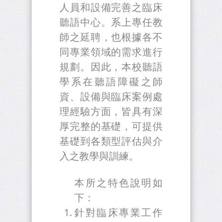
人員和設備完善之臨床
聽語中心。系上專任教
師之延聘，也根據各不
同專業領域的需求進行
規劃。因此，本校聽語
學系在聽語障礙之師
資、設備與臨床案例處
理經驗方面，皆具有深
厚完整的基礎，可提供
基礎到各類型評估與介
入之教學與訓練。
本所之特色說明如
下：
針對臨床專業工作