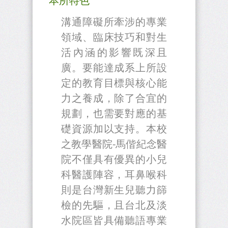
本所特色
溝通障礙所牽涉的專業
領域、臨床技巧和對生
活內涵的影響既深且
廣。要能達成系上所設
定的教育目標與核心能
力之養成，除了合宜的
規劃，也需要對應的基
礎資源加以支持。本校
之教學醫院-馬偕紀念醫
院不僅具有優異的小兒
科醫護陣容，耳鼻喉科
則是台灣新生兒聽力篩
檢的先驅，且台北及淡
水院區皆具備聽語專業