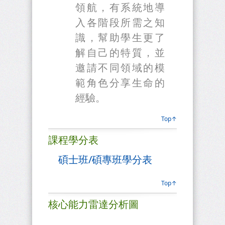
領航，有系統地導
入各階段所需之知
識，幫助學生更了
解自己的特質，並
邀請不同領域的模
範角色分享生命的
經驗。
Top↑
課程學分表
碩士班/碩專班學分表
Top↑
核心能力雷達分析圖