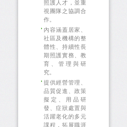
照護人才，並重
視團隊之協調合
作。
內容涵蓋居家、
社區及機構的整
體性、持續性長
期照護實務、教
育、管理與研
究。
提供經營管理、
品質促進、政策
擬定、用品研
發、症狀處置與
活躍老化的多元
課程，拓展職涯